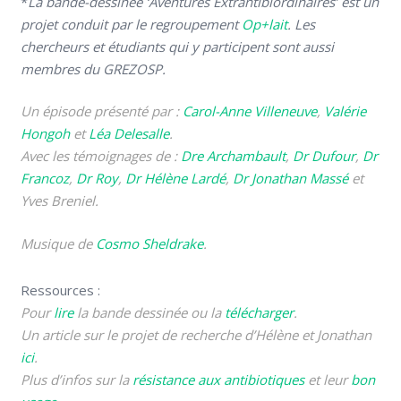
*
La bande-dessinée ‘Aventures Extrantibiordinaires’ est un
projet conduit par le regroupement
Op+lait
. Les
chercheurs et étudiants qui y participent sont aussi
membres du GREZOSP.
Un épisode présenté par :
Carol-Anne Villeneuve
,
Valérie
Hongoh
et
Léa Delesalle
.
Avec les témoignages de :
Dre Archambault
,
Dr Dufour
,
Dr
Francoz
,
Dr Roy
,
Dr Hélène Lardé
,
Dr Jonathan Massé
et
Yves Breniel.
Musique de
Cosmo Sheldrake
.
Ressources :
Pour
lire
la bande dessinée ou la
télécharger
.
Un article sur le projet de recherche d’Hélène et Jonathan
ici
.
Plus d’infos sur la
résistance aux antibiotiques
et leur
bon