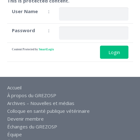
This is protected content.
User Name
:
Password
:
Content Protected by
SmartLogix
Accueil
À propos du GREZOSP
Archives – Nouvelles et médias
Colloque en santé publique vétérinaire
Devenir membre
Échanges du GREZOSP
Équipe