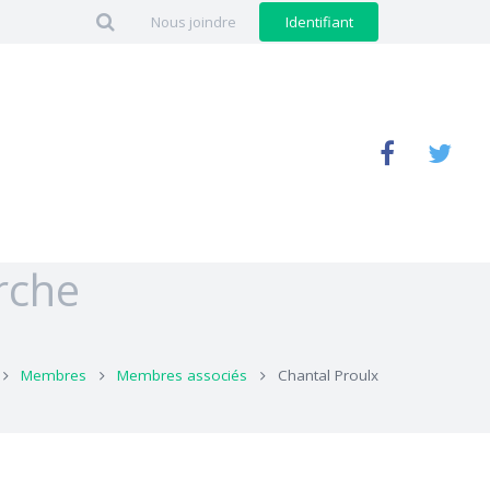
Nous joindre
Identifiant
rche
Membres
Membres associés
Chantal Proulx