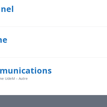
nnel
he
mmunications
rine UdeM – Autre