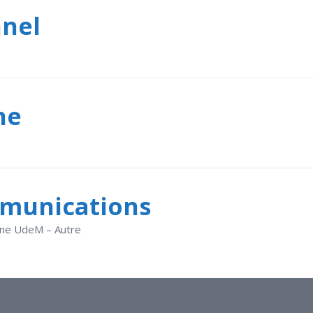
nnel
he
mmunications
rine UdeM – Autre