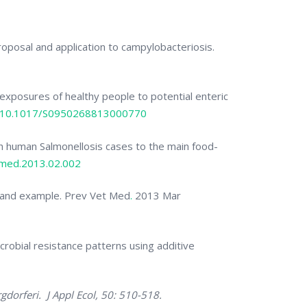
roposal and application to campylobacteriosis.
 exposures of healthy people to potential enteric
10.1017/S0950268813000770
ench human Salmonellosis cases to the main food-
tmed.2013.02.002
d and example.
Prev Vet Med
.
2013 Mar
microbial resistance patterns using additive
gdorferi. J Appl Ecol, 50: 510-518.