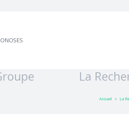
OONOSES
Groupe
La Reche
Accueil
La R