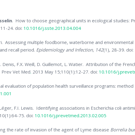
sselin
.
How to choose geographical units in ecological studies: P
:11-24. doi:
10.1016/j.sste.2013.04.004
ollari. Assessing multiple foodborne, waterborne and environmental
and recall period.
Epidemiology and Infection,
142
(1), 28-39. doi:
. Denis, F.X. Weill, D. Guillemot, L. Watier. Attribution of the Fr
.
Prev Vet Med
.
2013 May 15;110(1):12-27. doi:
10.1016/j.preve
al evaluation of population health surveillance programs: metho
11.001
 Léger, F.I. Lewis. Identifying associations in Escherichia coli anti
0(1):64-75. doi:
10.1016/j.prevetmed.2013.02.005
ing the rate of invasion of the agent of Lyme disease
Borrelia bur