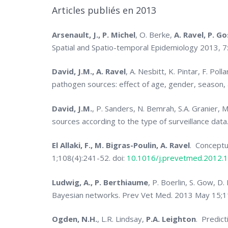
Articles publiés en 2013
Arsenault, J., P. Michel
, O. Berke,
A. Ravel, P. Go
Spatial and Spatio-temporal Epidemiology 2013, 7
David, J.M., A. Ravel
, A. Nesbitt, K. Pintar, F. P
pathogen sources: effect of age, gender, season, 
David, J.M.
, P. Sanders, N. Bemrah, S.A. Granier, M
sources according to the type of surveillance data
El Allaki, F., M. Bigras-Poulin, A. Ravel
. Conceptu
1;108(4):241-52. doi:
10.1016/j.prevetmed.2012.
Ludwig, A., P. Berthiaume
, P. Boerlin, S. Gow, D.
Bayesian networks.
Prev Vet Med.
2013 May 15;11
Ogden, N.H.
, L.R. Lindsay,
P.A. Leighton
. Predict